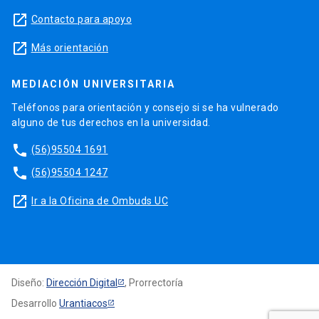
launch
Contacto para apoyo
launch
Más orientación
MEDIACIÓN UNIVERSITARIA
Teléfonos para orientación y consejo si se ha vulnerado
alguno de tus derechos en la universidad.
phone
(56)95504 1691
phone
(56)95504 1247
launch
Ir a la Oficina de Ombuds UC
Diseño:
Dirección Digital
, Prorrectoría
Desarrollo
Urantiacos