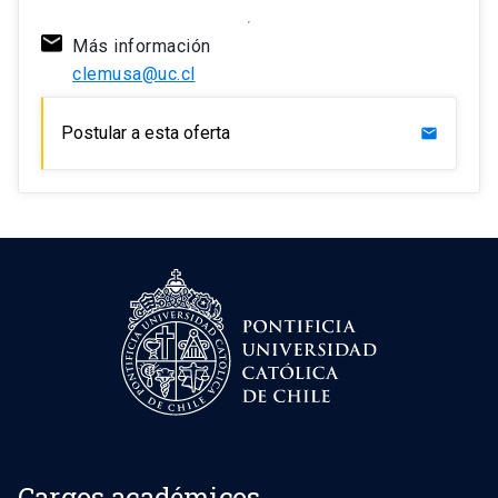
Más información
clemusa@uc.cl
Postular a esta oferta
mail
Cargos académicos