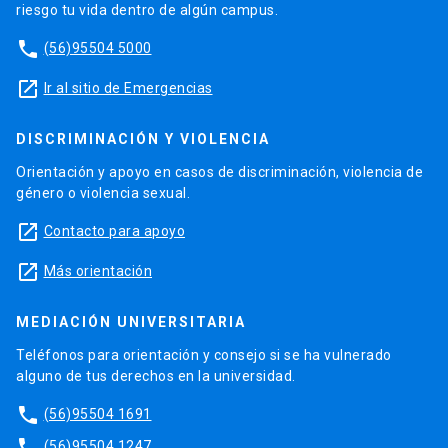
riesgo tu vida dentro de algún campus.
phone
(56)95504 5000
launch
Ir al sitio de Emergencias
DISCRIMINACIÓN Y VIOLENCIA
Orientación y apoyo en casos de discriminación, violencia de
género o violencia sexual.
launch
Contacto para apoyo
launch
Más orientación
MEDIACIÓN UNIVERSITARIA
Teléfonos para orientación y consejo si se ha vulnerado
alguno de tus derechos en la universidad.
phone
(56)95504 1691
phone
(56)95504 1247