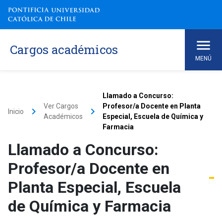
Cargos académicos
MENÚ
Llamado a Concurso:
Ver Cargos
Profesor/a Docente en Planta
keyboard_arrow_right
keyboard_arrow_right
Inicio
Académicos
Especial, Escuela de Química y
Farmacia
Llamado a Concurso:
Profesor/a Docente en
Planta Especial, Escuela
de Química y Farmacia