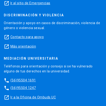
launch
Ir al sitio de Emergencias
DISCRIMINACIÓN Y VIOLENCIA
Orientación y apoyo en casos de discriminación, violencia de
género o violencia sexual.
launch
Contacto para apoyo
launch
Más orientación
MEDIACIÓN UNIVERSITARIA
Teléfonos para orientación y consejo si se ha vulnerado
alguno de tus derechos en la universidad.
phone
(56)95504 1691
phone
(56)95504 1247
launch
Ir a la Oficina de Ombuds UC