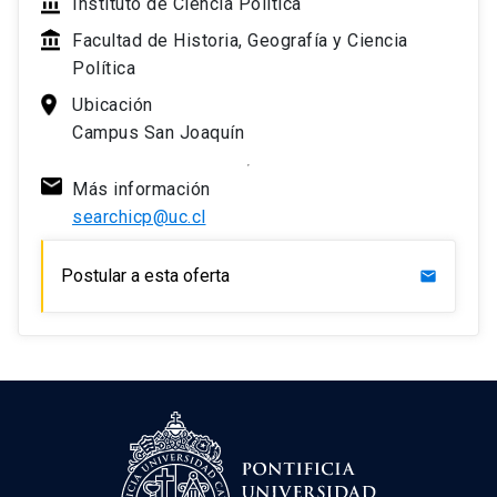
Instituto de Ciencia Política
Facultad de Historia, Geografía y Ciencia
Política
Ubicación
Campus San Joaquín
Más información
searchicp@uc.cl
Postular a esta oferta
mail