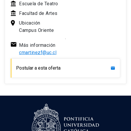
Escuela de Teatro
Facultad de Artes
Ubicación
Campus Oriente
Más información
cmartinezf@uc.cl
Postular a esta oferta
mail