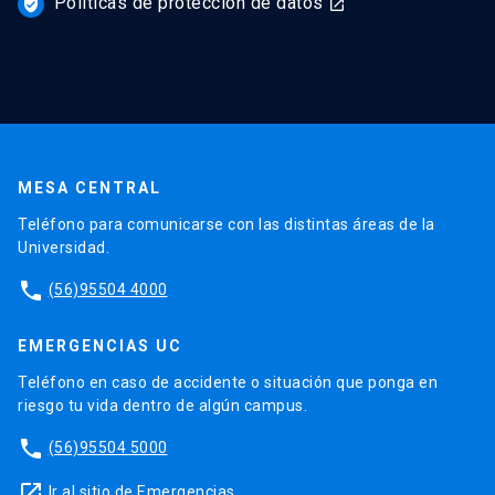
Políticas de protección de datos
verified_user
launch
MESA CENTRAL
Teléfono para comunicarse con las distintas áreas de la
Universidad.
phone
(56)95504 4000
EMERGENCIAS UC
Teléfono en caso de accidente o situación que ponga en
riesgo tu vida dentro de algún campus.
phone
(56)95504 5000
launch
Ir al sitio de Emergencias