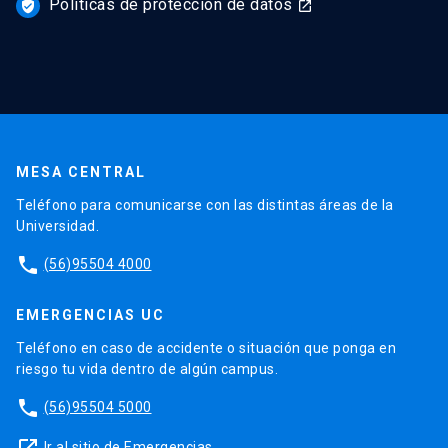
Políticas de protección de datos
verified_user
launch
MESA CENTRAL
Teléfono para comunicarse con las distintas áreas de la
Universidad.
phone
(56)95504 4000
EMERGENCIAS UC
Teléfono en caso de accidente o situación que ponga en
riesgo tu vida dentro de algún campus.
phone
(56)95504 5000
launch
Ir al sitio de Emergencias