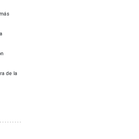
 más
a
ón
ra de la