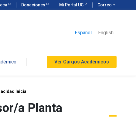
teca
Donaciones
Mi Portal UC
Correo
arrow_drop_down
Español
English
cadémico
Ver Cargos Académicos
acidad Inicial
or/a Planta