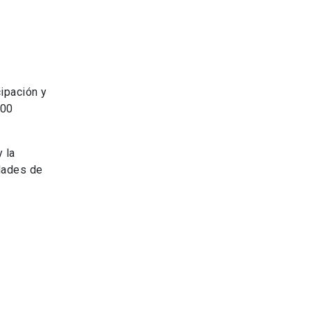
ipación y
500
 la
idades de