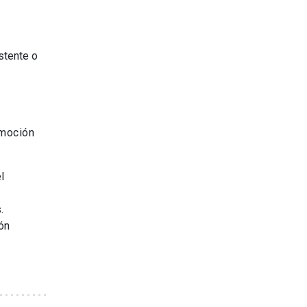
stente o
omoción
l
.
ón