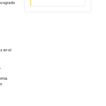
posgrado.
s en el
,
emia.
on