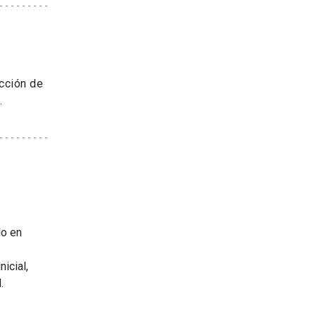
ucción de
.
do en
icial,
.