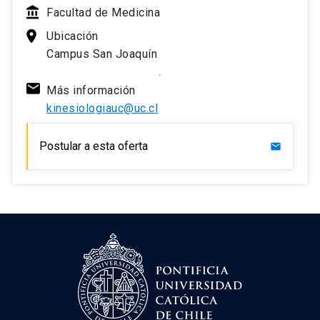
Facultad de Medicina
Ubicación
Campus San Joaquín
Más información
kinesiologiauc@uc.cl
Postular a esta oferta
mail