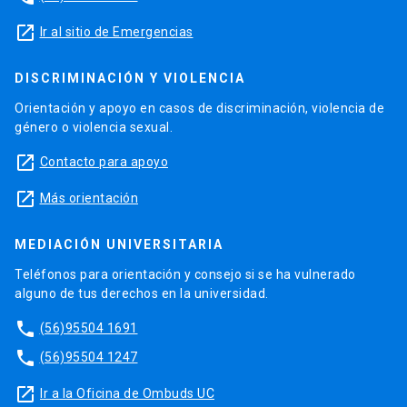
launch
Ir al sitio de Emergencias
DISCRIMINACIÓN Y VIOLENCIA
Orientación y apoyo en casos de discriminación, violencia de
género o violencia sexual.
launch
Contacto para apoyo
launch
Más orientación
MEDIACIÓN UNIVERSITARIA
Teléfonos para orientación y consejo si se ha vulnerado
alguno de tus derechos en la universidad.
phone
(56)95504 1691
phone
(56)95504 1247
launch
Ir a la Oficina de Ombuds UC