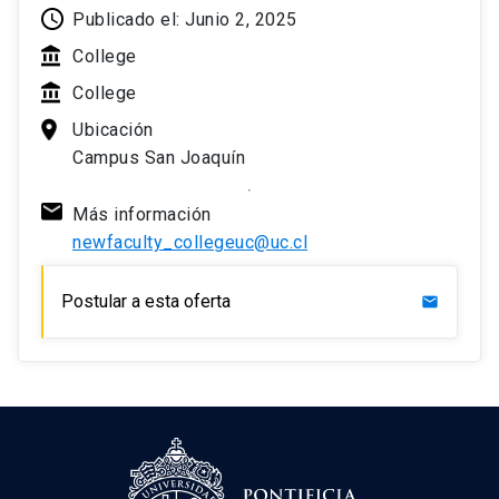
Publicado el: Junio 2, 2025
College
College
Ubicación
Campus San Joaquín
Más información
newfaculty_collegeuc@uc.cl
Postular a esta oferta
mail