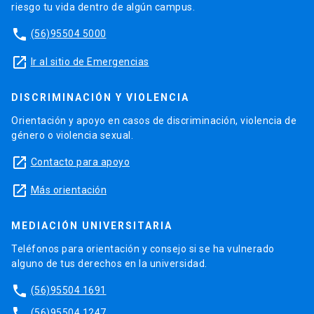
riesgo tu vida dentro de algún campus.
phone
(56)95504 5000
launch
Ir al sitio de Emergencias
DISCRIMINACIÓN Y VIOLENCIA
Orientación y apoyo en casos de discriminación, violencia de
género o violencia sexual.
launch
Contacto para apoyo
launch
Más orientación
MEDIACIÓN UNIVERSITARIA
Teléfonos para orientación y consejo si se ha vulnerado
alguno de tus derechos en la universidad.
phone
(56)95504 1691
phone
(56)95504 1247