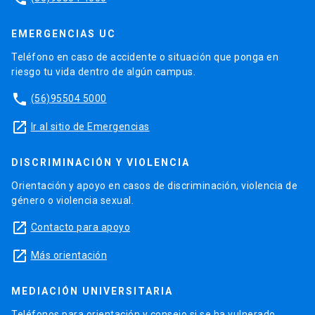
EMERGENCIAS UC
Teléfono en caso de accidente o situación que ponga en
riesgo tu vida dentro de algún campus.
phone
(56)95504 5000
launch
Ir al sitio de Emergencias
DISCRIMINACIÓN Y VIOLENCIA
Orientación y apoyo en casos de discriminación, violencia de
género o violencia sexual.
launch
Contacto para apoyo
launch
Más orientación
MEDIACIÓN UNIVERSITARIA
Teléfonos para orientación y consejo si se ha vulnerado